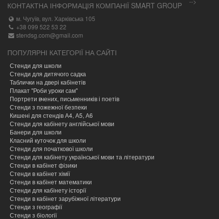
-->
КОНТАКТНА ІНФОРМАЦІЯ КОМПАНІЇ SMART GROUP
м. Чугуїв, вул. Харківська 105
+38 099 522 53 22
stendsg.com@gmail.com
ПОПУЛЯРНІ КАТЕГОРІЇ НА САЙТІ
Стенди для школи
Стенди для дитячого садка
Таблички на двері кабінетів
Плакат "Роби уроки сам"
Портрети вчених, письменників і поетів
Стенди з пожежної безпеки
Кишені для стендів А4, А5, А6
Стенди для кабінету англійської мови
Банери для школи
Класний куточок для школи
Стенди для початкової школи
Стенди для кабінету української мови та літератури
Стенди в кабінет фізики
Стенди в кабінет хімії
Cтенди в кабінет математики
Стенди для кабінету історії
Стенди в кабінет зарубіжної літератури
Стенди з географії
Стенди з біології