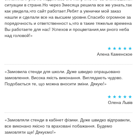
ситуации в стране.Но через 3месяца решила все же узнать,так
как увидела,что сайт работает.Ребят а умнички мой заказ
нашли и сделали все на высшем уровне.Спасибо огромное за
порядочность и ответственност ь,что в такие тяжелые времена
Вы работаете для нас! Успехов и процветания,ми рного неба
над головой!»
Алена Каменское
«Замовила стенди для школи. Дуже швидко опрацьовано
замовлення. Висока якість виконання. Виглядають чудово.
Подобається те, що можна вносити зміни. Дякую!»
Олена Львів
«Замовляли стенди в кабінет фізики. Дуже швидко відправили,
все виконано якісно та враховані побажання. Будемо
замовляти ще! Дякуємо!»