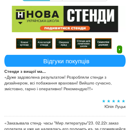
Відгуки покупців
Стенди з вищої ма...
«Дуже задоволена результатом! Розробляли стенди з
дизайнером, всі побажання враховані! Вийшло сучасно,
змістовно, гарно і оперативно! Рекомендую!!!»
Юлія Луцьк
«Заказывала стенд- часы "Мир литературы"23. 02.22г.заказ
оплатила и уже не надеялась его получить из- за сложившейся