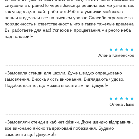
ситуации в стране.Но через 3месяца решила все же узнать,так
как увидела,что сайт работает.Ребят а умнички мой заказ
нашли и сделали все на высшем уровне.Спасибо огромное за
порядочность и ответственност ь,что в такие тяжелые времена
Вы работаете для нас! Успехов и процветания,ми рного неба
над головой!»
Алена Каменское
«Замовила стенди для школи. Дуже швидко опрацьовано
замовлення. Висока якість виконання. Виглядають чудово.
Подобається те, що можна вносити зміни. Дякую!»
Олена Львів
«Замовляли стенди в кабінет фізики. Дуже швидко відправили,
все виконано якісно та враховані побажання. Будемо
замовляти ще! Дякуємо!»