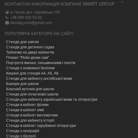
-->
КОНТАКТНА ІНФОРМАЦІЯ КОМПАНІЇ SMART GROUP
м. Чугуїв, вул. Харківська 105
+38 099 522 53 22
stendsg.com@gmail.com
ПОПУЛЯРНІ КАТЕГОРІЇ НА САЙТІ
Стенди для школи
Стенди для дитячого садка
Таблички на двері кабінетів
Плакат "Роби уроки сам"
Портрети вчених, письменників і поетів
Стенди з пожежної безпеки
Кишені для стендів А4, А5, А6
Стенди для кабінету англійської мови
Банери для школи
Класний куточок для школи
Стенди для початкової школи
Стенди для кабінету української мови та літератури
Стенди в кабінет фізики
Стенди в кабінет хімії
Cтенди в кабінет математики
Стенди для кабінету історії
Стенди в кабінет зарубіжної літератури
Стенди з географії
Стенди з біології