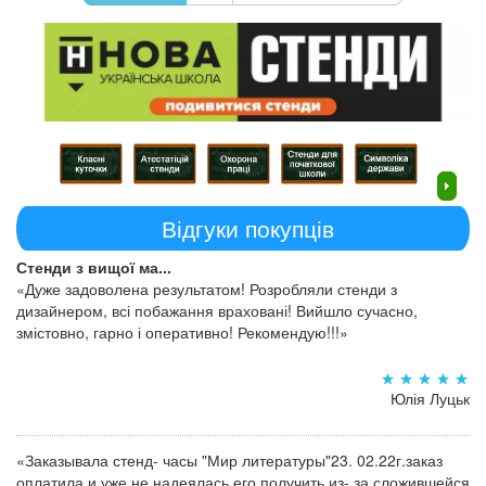
Відгуки покупців
Стенди з вищої ма...
«Дуже задоволена результатом! Розробляли стенди з
дизайнером, всі побажання враховані! Вийшло сучасно,
змістовно, гарно і оперативно! Рекомендую!!!»
Юлія Луцьк
«Заказывала стенд- часы "Мир литературы"23. 02.22г.заказ
оплатила и уже не надеялась его получить из- за сложившейся