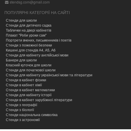
stendsg.com@gmail.com
ПОПУЛЯРНІ КАТЕГОРІЇ НА САЙТІ
Стенди для школи
Стенди для дитячого садка
Таблички на двері кабінетів
Плакат "Роби уроки сам"
Портрети вчених, письменників і поетів
Стенди з пожежної безпеки
Кишені для стендів А4, А5, А6
Стенди для кабінету англійської мови
Банери для школи
Класний куточок для школи
Стенди для початкової школи
Стенди для кабінету української мови та літератури
Стенди в кабінет фізики
Стенди в кабінет хімії
Cтенди в кабінет математики
Стенди для кабінету історії
Стенди в кабінет зарубіжної літератури
Стенди з географії
Стенди з біології
Стенди національна символіка
Стенди з астрономії