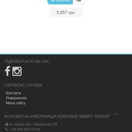
•
3,257 грн.
•
ПІДПИШІТЬСЯ НА НАС
СЕРВІСНІ СЛУЖБИ
Контакти
Повернення
Мапа сайту
-->
КОНТАКТНА ІНФОРМАЦІЯ КОМПАНІЇ SMART GROUP
м. Чугуїв, вул. Харківська 105
+38 099 522 53 22