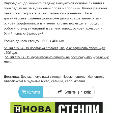
Відповідно, до кожного падежу вказуються основні питання і
приклад зміни за відмінками слова «Хлопчик». Кожна рамочка
певного кольору - жовтого, зеленого і рожевого. Таке
дизайнерське рішення допоможе дітям краще запам'ятати
основи морфології, а вчителям істотно полегшить процес
роботи. стенд виконаний в світлих тонах, основні кольори -
білий і світло-бірюзовий.
Розмір даного стенду - 600 x 400 мм.
БЕЗКОШТОВНА доставка стендів, якщо їх вартість перевищує
1500 грн.
БЕЗКОШТОВНО перекладаємо стенди на російську або українську
мови.
Доставка:
Доставляємо наші стенди: Новою поштою, Укрпоштою,
Автолюксом в будь-яке місто, селище, село України.
Купити в 1 клік
Купити