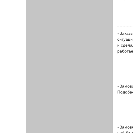
«Заказы
ситуаци
и сдела
работае
«Замови
Подобає
«Замовл
ще! Дяк