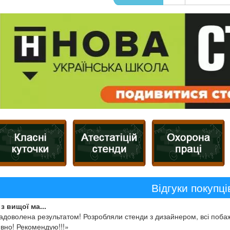
Відгуки покупці
з вищої ма...
адоволена результатом! Розробляли стенди з дизайнером, всі побаж
вно! Рекомендую!!!»