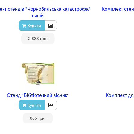
ект стендів "Чорнобильська катастрофа"
Комплект стен
синій
Купити
•
2,833 грн.
•
Стенд "Бібліотечний вісник"
Комплект дл
Купити
•
865 грн.
•