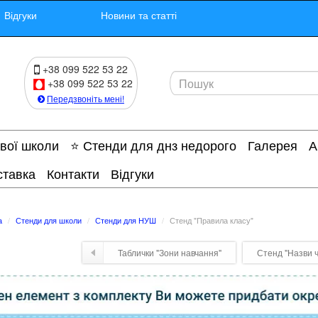
Відгуки
Новини та статті
+38 099 522 53 22
+38 099 522 53 22
Передзвоніть мені!
ової школи
⭐ Стенди для днз недорого
Галерея
А
ставка
Контакти
Відгуки
а
Стенди для школи
Стенди для НУШ
Стенд "Правила класу"
Таблички "Зони навчання"
Стенд "Назви ч