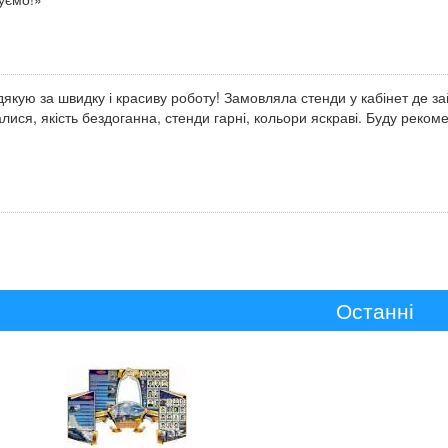
якую за швидку і красиву роботу! Замовляла стенди у кабінет де з
лися, якість бездоганна, стенди гарні, кольори яскраві. Буду реко
Останні