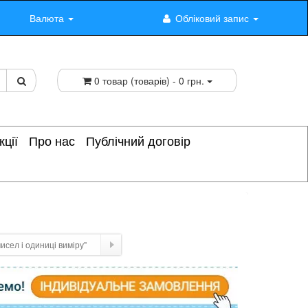
Валюта
Обліковий запис
0 товар (товарів) - 0 грн.
кції
Про нас
Публічний договір
исел і одиниці виміру"