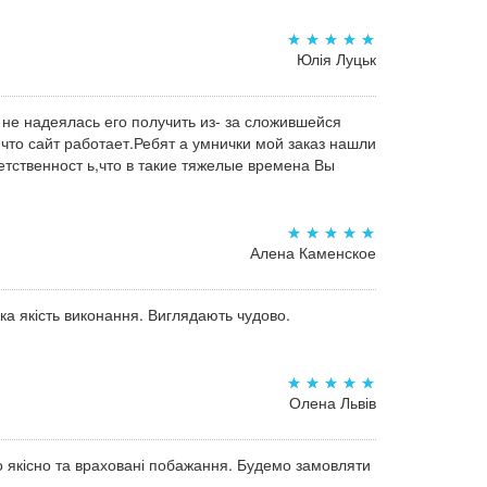
Юлія Луцьк
 не надеялась его получить из- за сложившейся
,что сайт работает.Ребят а умнички мой заказ нашли
тственност ь,что в такие тяжелые времена Вы
Алена Каменское
а якість виконання. Виглядають чудово.
Олена Львів
о якісно та враховані побажання. Будемо замовляти