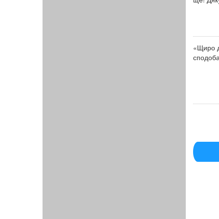
«Щиро д
сподоба