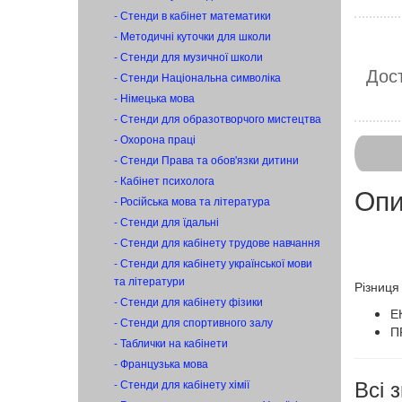
- Стенди в кабінет математики
- Методичні куточки для школи
- Стенди для музичної школи
Дост
- Стенди Національна символіка
- Німецька мова
- Стенди для образотворчого мистецтва
- Охорона праці
- Стенди Права та обов'язки дитини
- Кабінет психолога
Опи
- Російська мова та література
- Стенди для їдальні
- Стенди для кабінету трудове навчання
- Стенди для кабінету української мови
та літератури
​​Різни
- Стенди для кабінету фізики
Е
- Стенди для спортивного залу
П
- Таблички на кабінети
- Французька мова
Всі
- Стенди для кабінету хімії