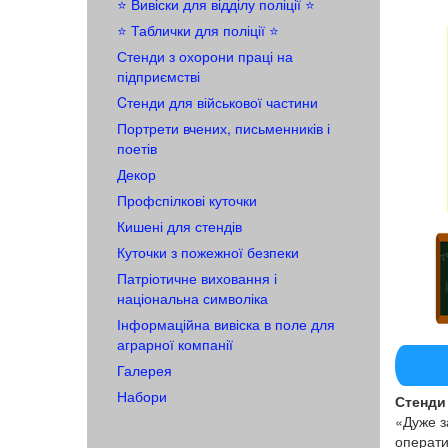
⭐️ Вивіски для відділу поліції ⭐️
⭐️ Таблички для поліції ⭐️
Стенди з охорони праці на
підприємстві
Cтенди для військової частини
Портрети вчених, письменників і
поетів
Декор
Профспілкові куточки
Кишені для стендів
Куточки з пожежної безпеки
Патріотичне виховання і
національна символіка
Інформаційна вивіска в поле для
аграрної компанії
Галерея
Набори
Стенди 
«Дуже з
операти