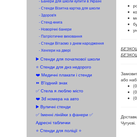
- Банери для школи купити в Україні
ро
- Стенди Візитна картка для школи
к
- Здоров'я
мо
- Стенд-книга
бу
- Новорічні банери
ун
- Патріотичне виховання
- Стенди Вітаємо з днем народження
БЕЗКОШТ
- Хенгери на двері
БЕЗКОШТ
▶️ Стенди для початкової школи
⭐ Стенди для днз недорого
Замовит
❤️ Медичні плакати і стенди
або наб
⏩ В'їздний знак
(0
✅ Стела я люблю місто
(0
(0
❤️ 3d номера на авто
▶️ Вуличні стенди
✅ Іменні лінійки з фанери ✅
Доставк
Адресні таблички
Чугуєві.
⭐ Стенди для поліції ⭐