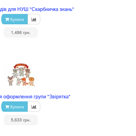
дів для НУШ "Скарбничка знань"
Купити
•
1,486 грн.
•
я оформлення групи "Звірятка"
Купити
•
5,633 грн.
•