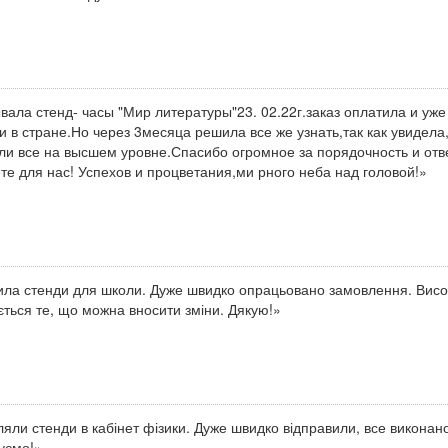
вала стенд- часы "Мир литературы"23. 02.22г.заказ оплатила и уже
и в стране.Но через 3месяца решила все же узнать,так как увидела
ли все на высшем уровне.Спасибо огромное за порядочность и отве
те для нас! Успехов и процветания,ми рного неба над головой!»
ла стенди для школи. Дуже швидко опрацьовано замовлення. Висок
ться те, що можна вносити зміни. Дякую!»
яли стенди в кабінет фізики. Дуже швидко відправили, все виконан
уємо!»