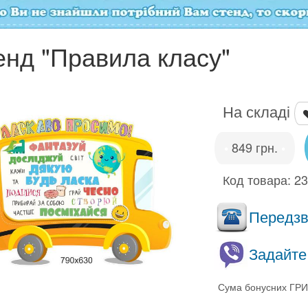
енд "Правила класу"
На складі
849 грн.
•
•
Код товара:
2
Передзво
Задайте
Сума бонусних ГРИ