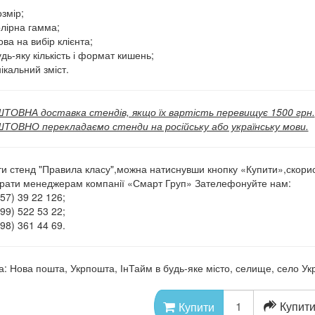
змір;
олірна гамма;
ва на вибір клієнта;
дь-яку кількість і формат кишень;
ікальний зміст.
ОВНА доставка стендів, якщо їх вартість перевищує 1500 грн.
ОВНО перекладаємо стенди на російську або українську мови.
и стенд "Правила класу",можна натиснувши кнопку «Купити»,скори
рати менеджерам компанії «Смарт Груп» Зателефонуйте нам:
57) 39 22 126;
99) 522 53 22;
98) 361 44 69.
а: Нова пошта, Укрпошта, ІнТайм в будь-яке місто, селище, село Укр
Купити
Купити