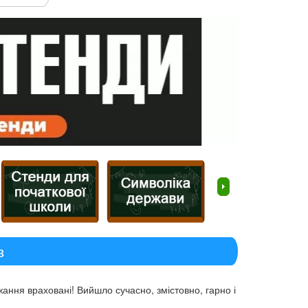
в
ання враховані! Вийшло сучасно, змістовно, гарно і