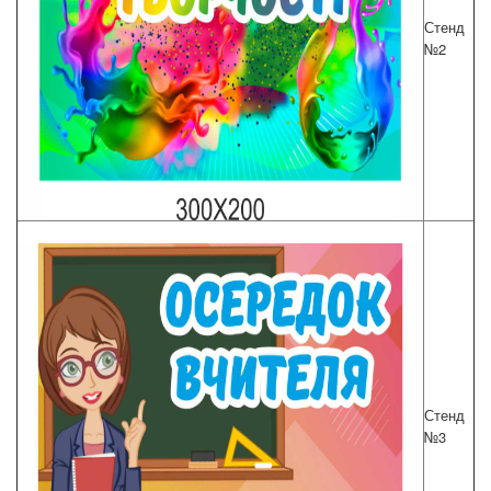
Стенд
№
2
Стенд
№3