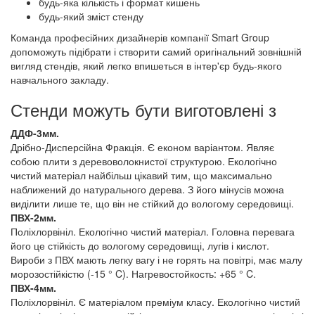
будь-яка кількість і формат кишень
будь-який зміст стенду
Команда професійних дизайнерів компанії Smart Group
допоможуть підібрати і створити самий оригінальний зовнішній
вигляд стендів, який легко впишеться в інтер'єр будь-якого
навчального закладу.
Стенди можуть бути виготовлені з
ДДФ-3мм.
Дрібно-Дисперсійна Фракція. Є економ варіантом. Являє
собою плити з деревоволокнистої структурою. Екологічно
чистий матеріал найбільш цікавий тим, що максимально
наближений до натурального дерева. З його мінусів можна
виділити лише те, що він не стійкий до вологому середовищі.
ПВХ-2мм.
Поліхлорвініл. Екологічно чистий матеріал. Головна перевага
його це стійкість до вологому середовищі, лугів і кислот.
Вироби з ПВХ мають легку вагу і не горять на повітрі, має малу
морозостійкістю (-15 ° C). Нагревостойкость: +65 ° C.
ПВХ-4мм.
Поліхлорвініл. Є матеріалом преміум класу. Екологічно чистий