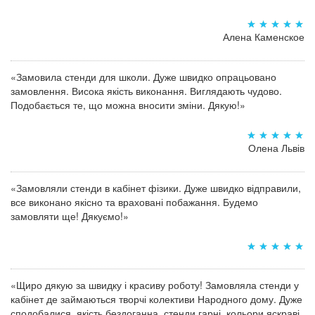
Алена Каменское
«Замовила стенди для школи. Дуже швидко опрацьовано
замовлення. Висока якість виконання. Виглядають чудово.
Подобається те, що можна вносити зміни. Дякую!»
Олена Львів
«Замовляли стенди в кабінет фізики. Дуже швидко відправили,
все виконано якісно та враховані побажання. Будемо
замовляти ще! Дякуємо!»
«Щиро дякую за швидку і красиву роботу! Замовляла стенди у
кабінет де займаються творчі колективи Народного дому. Дуже
сподобалися, якість бездоганна, стенди гарні, кольори яскраві.