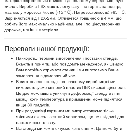
матеріал відрізняється стійкістю до вологому середовищі лугів і
кислот. Вироби з ПВХ мають легку вагу і не горять на повітрі,
має малу морозостійкістю (-15 ° C). Нагревостойкость: +65 ° C.
Відрізняється від ПВХ-2мм. Отлічается товщиною в 4 мм, що
робить його максимально надійним, але і по ціноутворенню
дорожче, ніж інші матеріали
Переваги нашої продукції:
Найкоротші терміни виготовлення і поставки стендів.
Вкажіть в примітці або повідомте менеджеру, як швидко
Вам потрібно отримати стенди і ми виготовимо Ваше
замовлення в домовлений час.
В виготовленні стендів на власному виробництві ми
використовуємо спінений пластик ПВХ високої щільності.
Це дає можливість уникнути деформації стенду в літні
місяці, коли температура в приміщенні може піднятися
вище 30 градусів.
При роздруківці картинки ми використовуємо тільки
якісними екосольвентний чорнилом, що не шкідливі для
навколишнього світу.
Всі стенди ми комплектуємо кріпленням. Це може бути