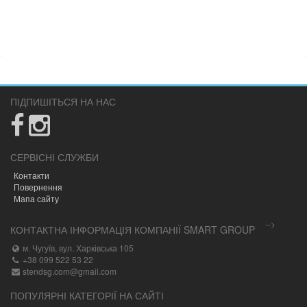
ПІДПИШІТЬСЯ НА НАС
СЕРВІСНІ СЛУЖБИ
Контакти
Повернення
Мапа сайту
-->
КОНТАКТНА ІНФОРМАЦІЯ КОМПАНІЇ SMART GROUP
м. Чугуїв, вул. Харківська 105
+38 099 522 53 22
stendsg.com@gmail.com
ПОПУЛЯРНІ КАТЕГОРІЇ НА САЙТІ