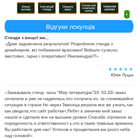
Відгуки покупців
Стенди з вищої ма...
«Дуже задоволена результатом! Розробляли стенди з
дизайнером, всі побажання враховані! Вийшло сучасно,
змістовно, гарно і оперативно! Рекомендую!!!»
Юлія Луцьк
«Заказывала стенд- часы "Мир литературы"23. 02.22г.заказ
оплатила и уже не надеялась его получить из- за сложившейся
ситуации в стране.Но через 3месяца решила все же узнать,так
как увидела,что сайт работает.Ребят а умнички мой заказ
нашли и сделали все на высшем уровне.Спасибо огромное за
порядочность и ответственност ь,что в такие тяжелые времена
Вы работаете для нас! Успехов и процветания,ми рного неба
над головой!»