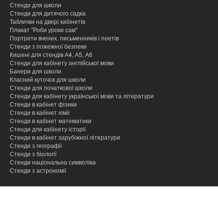
Стенди для школи
Стенди для дитячого садка
Таблички на двері кабінетів
Плакат "Роби уроки сам"
Портрети вчених, письменників і поетів
Стенди з пожежної безпеки
Кишені для стендів А4, А5, А6
Стенди для кабінету англійської мови
Банери для школи
Класний куточок для школи
Стенди для початкової школи
Стенди для кабінету української мови та літератури
Стенди в кабінет фізики
Стенди в кабінет хімії
Cтенди в кабінет математики
Стенди для кабінету історії
Стенди в кабінет зарубіжної літератури
Стенди з географії
Стенди з біології
Стенди національна символіка
Стенди з астрономії
hacklink
hacklink
hacklink
hacklink
hacklink
hacklink
hacklink
hacklink
hacklink
hacklink
izmir
izmir
hacklink
hacklink
hacklink
hacklink
hacklink
hacklink
hacklink
hacklink
hacklink
hacklink
hacklink
hacklink
taraftarium24
taraftarium24
jojobet
jojobet
onwin
onwin
sahabet
sahabet
jojobet
jojobet
jojobet
jojobet
有
有
wps
wps
jojobet
jojobet
汽
汽
taraftarium24
canlı
jojobet
jojobet
cratosroyalbet
cratosroyalbet
tipobet
tipobet
taraftarium24
canlı
爱
爱
wps
wps
jojobet
jojobet
türk
türk
jojobet
jojobet
taraftarium24
canlı
casibom
casibom
jojobet
jojobet
tipobet
tipobet
jojobet
jojobet
taraftarium24
canlı
taraftarium24
canlı
汽
汽
telegram
telegram
casibom
casibom
jojobet
jojobet
casibom
casibom
jojobet
jojobet
jojobet
jojobet
paneli
paneli
satın
paneli
paneli
satın
satın
web
reklam
paneli
paneli
paneli
paneli
paneli
paneli
satın
paneli
paneli
giriş
giriş
giriş
giriş
giriş
道
道
官
下
giriş
水
水
maç
giriş
güncel
güncel
giriş
maç
思
思
下
giriş
ifşa
ifşa
giriş
maç
giriş
giriş
kayıt
güncel
giriş
maç
maç
水
水
下
giriş
giriş
giriş
giriş
giriş
al
al
al
ajans
ajansı
al
翻
翻
网
载
音
音
izle
izle
助
助
载
izle
giriş
izle
izle
音
音
载