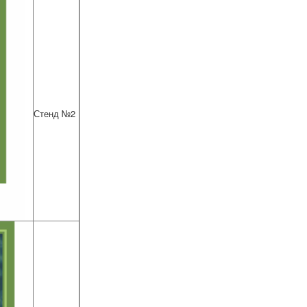
Стенд №
2