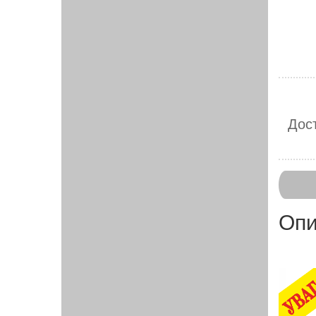
Дост
Опи