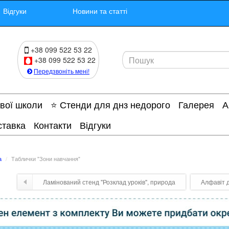
Відгуки
Новини та статті
+38 099 522 53 22
+38 099 522 53 22
Передзвоніть мені!
ової школи
⭐ Стенди для днз недорого
Галерея
А
ставка
Контакти
Відгуки
а
Таблички "Зони навчання"
Ламінований стенд "Розклад уроків", природа
Алфавіт 