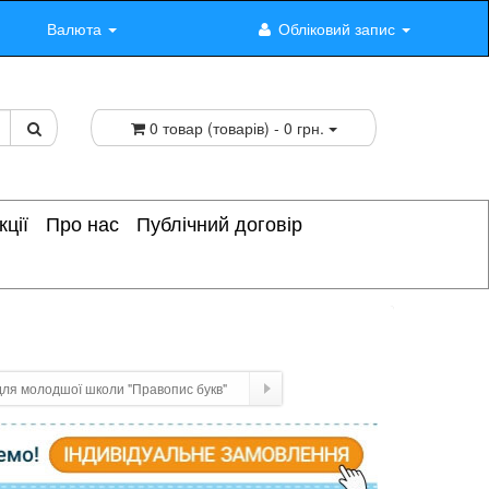
Валюта
Обліковий запис
0 товар (товарів) - 0 грн.
кції
Про нас
Публічний договір
для молодшої школи "Правопис букв"