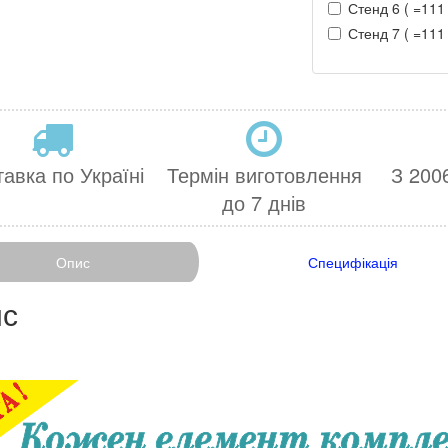
Стенд 6 ( =111 
Стенд 7 ( =111 
авка по Україні
Термін виготовлення
З 2006
до 7 днів
Опис
Специфікація
с