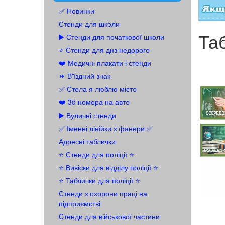
✅ Новинки
Стенди для школи
Та
▶️ Стенди для початкової школи
⭐ Стенди для днз недорого
❤️ Медичні плакати і стенди
⏩ В'їздний знак
✅ Стела я люблю місто
❤️ 3d номера на авто
▶️ Вуличні стенди
✅ Іменні лінійки з фанери ✅
Адресні таблички
⭐ Стенди для поліції ⭐
⭐️ Вивіски для відділу поліції ⭐️
⭐️ Таблички для поліції ⭐️
Стенди з охорони праці на
підприємстві
Cтенди для військової частини