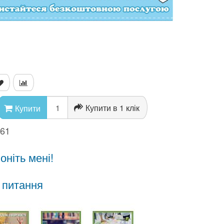
Купити в 1 клік
Купити
561
ніть мені!
 питання