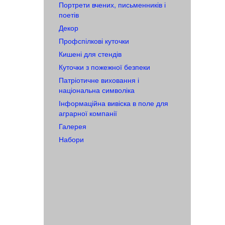
Портрети вчених, письменників і
поетів
Декор
Профспілкові куточки
Кишені для стендів
Куточки з пожежної безпеки
Патріотичне виховання і
національна символіка
Інформаційна вивіска в поле для
аграрної компанії
Галерея
Набори