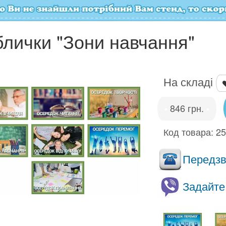
блички "Зони навчання"
На складі
846 грн.
•
•
Код товара:
2
Передзво
Задайте