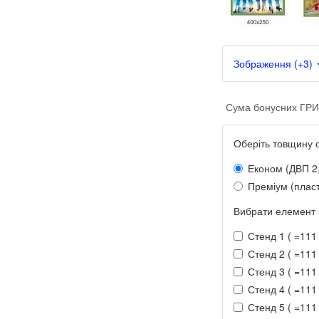
Зображення (+3)
Сума бонусних ГРИ
Оберіть товщину 
Економ (ДВП 2
Преміум (пласт
Вибрати елемент 
Стенд 1 ( =111 
Стенд 2 ( =111 
Стенд 3 ( =111 
Стенд 4 ( =111 
Стенд 5 ( =111 