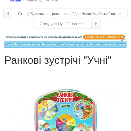
Головна
Ранкові зустрічі "Учні"
Стенд "Куточок настрою – сонце" для Нової Української школи
Стенд для Нуш "Стіна слів"
Ранкові зустрічі "Учні"