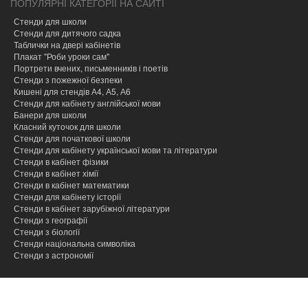
ПОПУЛЯРНІ КАТЕГОРІЇ НА САЙТІ
Стенди для школи
Стенди для дитячого садка
Таблички на двері кабінетів
Плакат "Роби уроки сам"
Портрети вчених, письменників і поетів
Стенди з пожежної безпеки
Кишені для стендів А4, А5, А6
Стенди для кабінету англійської мови
Банери для школи
Класний куточок для школи
Стенди для початкової школи
Стенди для кабінету української мови та літератури
Стенди в кабінет фізики
Стенди в кабінет хімії
Cтенди в кабінет математики
Стенди для кабінету історії
Стенди в кабінет зарубіжної літератури
Стенди з географії
Стенди з біології
Стенди національна символіка
Стенди з астрономії
hacklink
hacklink
hacklink
hacklink
hacklink
hacklink
hacklink
hacklink
hacklink
hacklink
izmir
izmir
hacklink
hacklink
hacklink
hacklink
hacklink
hacklink
hacklink
hacklink
hacklink
hacklink
hacklink
hacklink
taraftarium24
taraftarium24
taraftarium24
taraftarium24
onwin
onwin
sahabet
sahabet
有
有
wps
wps
汽
汽
taraftarium24
canlı
cratosroyalbet
cratosroyalbet
tipobet
tipobet
taraftarium24
canlı
爱
爱
wps
wps
jojobet
jojobet
türk
türk
taraftarium24
canlı
jojobet
jojobet
tipobet
tipobet
jojobet
jojobet
taraftarium24
canlı
taraftarium24
canlı
汽
汽
telegram
telegram
jojobet
jojobet
paneli
paneli
satın
paneli
paneli
satın
satın
web
reklam
paneli
paneli
paneli
paneli
paneli
paneli
satın
paneli
paneli
giriş
giriş
道
道
官
下
水
水
maç
güncel
güncel
giriş
maç
思
思
下
giriş
ifşa
ifşa
maç
giriş
kayıt
güncel
giriş
maç
maç
水
水
下
giriş