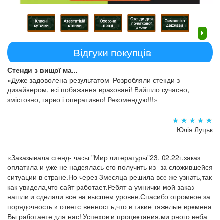
Відгуки покупців
Стенди з вищої ма...
«Дуже задоволена результатом! Розробляли стенди з
дизайнером, всі побажання враховані! Вийшло сучасно,
змістовно, гарно і оперативно! Рекомендую!!!»
Юлія Луцьк
«Заказывала стенд- часы "Мир литературы"23. 02.22г.заказ
оплатила и уже не надеялась его получить из- за сложившейся
ситуации в стране.Но через 3месяца решила все же узнать,так
как увидела,что сайт работает.Ребят а умнички мой заказ
нашли и сделали все на высшем уровне.Спасибо огромное за
порядочность и ответственност ь,что в такие тяжелые времена
Вы работаете для нас! Успехов и процветания,ми рного неба