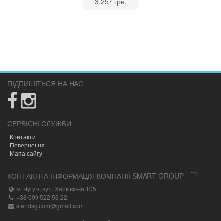
•
3,257 грн.
•
ПІДПИШІТЬСЯ НА НАС
СЕРВІСНІ СЛУЖБИ
Контакти
Повернення
Мапа сайту
-->
КОНТАКТНА ІНФОРМАЦІЯ КОМПАНІЇ SMART GROUP
м. Чугуїв, вул. Харківська 105
+38 099 522 53 22
stendsg.com@gmail.com