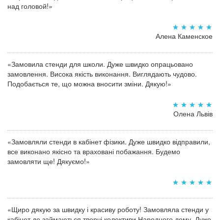
над головой!»
Алена Каменское
«Замовила стенди для школи. Дуже швидко опрацьовано
замовлення. Висока якість виконання. Виглядають чудово.
Подобається те, що можна вносити зміни. Дякую!»
Олена Львів
«Замовляли стенди в кабінет фізики. Дуже швидко відправили,
все виконано якісно та враховані побажання. Будемо
замовляти ще! Дякуємо!»
«Щиро дякую за швидку і красиву роботу! Замовляла стенди у
кабінет де займаються творчі колективи Народного дому. Дуже